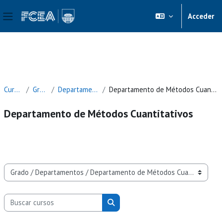
EVA - FCEA
Acceder
Panel lateral
Salta al contenido principal
Cursos
Grado
Departamentos
Departamento de Métodos Cuantitativos
Departamento de Métodos Cuantitativos
Categorías
Buscar cursos
Buscar cursos